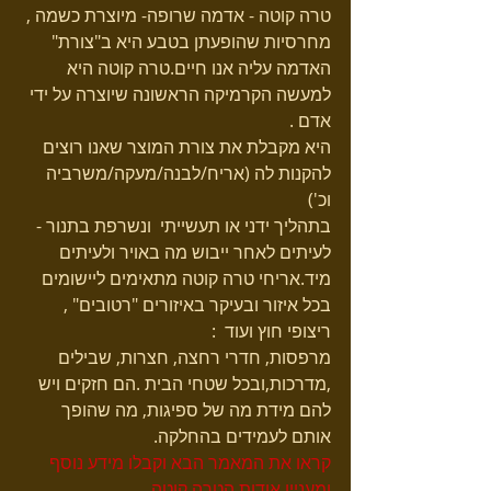
טרה קוטה - אדמה שרופה- מיוצרת כשמה , 
מחרסיות שהופעתן בטבע היא ב"צורת" 
האדמה עליה אנו חיים.טרה קוטה היא 
למעשה הקרמיקה הראשונה שיוצרה על ידי 
אדם . 
היא מקבלת את צורת המוצר שאנו רוצים 
להקנות לה (אריח/לבנה/מעקה/משרביה 
וכ') 
בתהליך ידני או תעשייתי  ונשרפת בתנור - 
לעיתים לאחר ייבוש מה באויר ולעיתים 
מיד.אריחי טרה קוטה מתאימים ליישומים 
בכל איזור ובעיקר באיזורים "רטובים" , 
ריצופי חוץ ועוד  :  
מרפסות, חדרי רחצה, חצרות, שבילים 
,מדרכות,ובכל שטחי הבית .הם חזקים ויש 
להם מידת מה של ספיגות, מה שהופך 
אותם לעמידים בהחלקה. 
קראו את המאמר הבא וקבלו מידע נוסף 
ומעניין אודות הטרה קוטה
. 