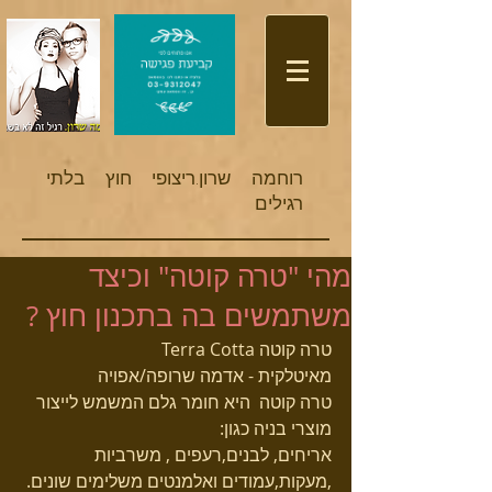
​רוחמה שרון.
ריצופי חוץ בלתי
רגילים
מהי "טרה קוטה" וכיצד
משתמשים בה בתכנון חוץ ?
טרה קוטה Terra Cotta  
מאיטלקית - אדמה שרופה/אפויה 
טרה קוטה  היא חומר גלם המשמש לייצור 
מוצרי בניה כגון: 
אריחים, לבנים,רעפים , משרביות 
,מעקות,עמודים ואלמנטים משלימים שונים. 