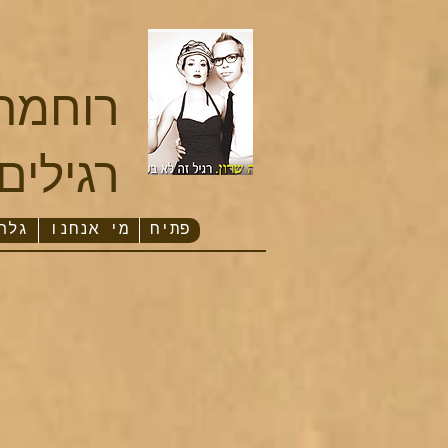
​רוחמה
רגילים
פתיח
מי אנחנו
גלר